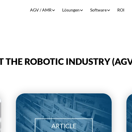
Show submenu for AGV / AMR
Show submenu for Lösun
Show submen
AGV / AMR
Lösungen
Software
ROI
 THE ROBOTIC INDUSTRY (AGV