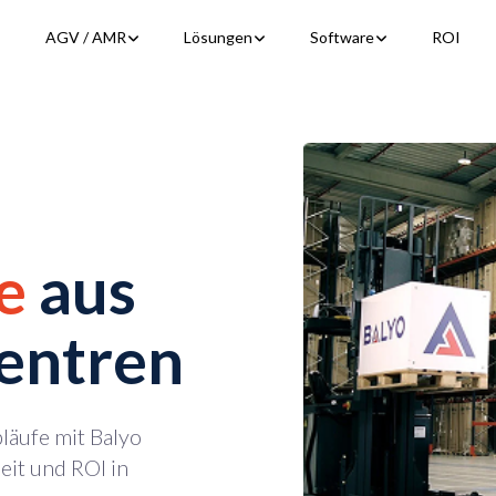
Show submenu for AGV / AMR
Show submenu for Lösungen
Show submenu f
AGV / AMR
Lösungen
Software
ROI
e
aus
zentren
läufe mit Balyo
eit und ROI in