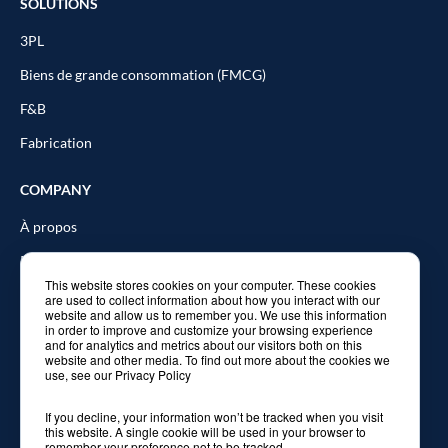
SOLUTIONS
3PL
Biens de grande consommation (FMCG)
F&B
Fabrication
COMPANY
À propos
Partners
This website stores cookies on your computer. These cookies
Blog
are used to collect information about how you interact with our
website and allow us to remember you. We use this information
Formation
in order to improve and customize your browsing experience
and for analytics and metrics about our visitors both on this
website and other media. To find out more about the cookies we
Contactez-nous
use, see our Privacy Policy
If you decline, your information won’t be tracked when you visit
this website. A single cookie will be used in your browser to
remember your preference not to be tracked.