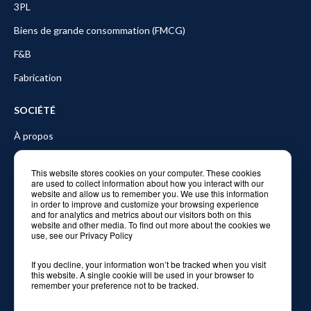
3PL
Biens de grande consommation (FMCG)
F&B
Fabrication
SOCIÉTÉ
À propos
Partners
This website stores cookies on your computer. These cookies
are used to collect information about how you interact with our
Blog
website and allow us to remember you. We use this information
in order to improve and customize your browsing experience
Formation
and for analytics and metrics about our visitors both on this
website and other media. To find out more about the cookies we
Contactez-nous
use, see our Privacy Policy
If you decline, your information won’t be tracked when you visit
this website. A single cookie will be used in your browser to
remember your preference not to be tracked.
© 2026 Balyo. Tous droits réservés.