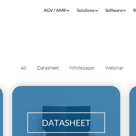
Show submenu for AGV / AMR
Show submenu for S
Show 
AGV / AMR
Solutions
Software
R
All
Datasheet
Whitepaper
Webinar