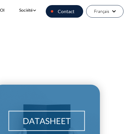
olutions
submenu for Software
Show submenu for Société
Société
OI
Contact
Français