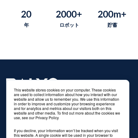
20
2000+
200m+
年
ロボット
貯蓄
This website stores cookies on your computer. These cookies
are used to collect information about how you interact with our
荷物搬送のための自律ロボット
website and allow us to remember you. We use this information
in order to improve and customize your browsing experience
インテリジェントなロボットで、Z荷物搬送の工程を自動
and for analytics and metrics about our visitors both on this
website and other media. To find out more about the cookies we
化し、物流の現場を革新します
use, see our Privacy Policy
If you decline, your information won’t be tracked when you visit
this website. A single cookie will be used in your browser to