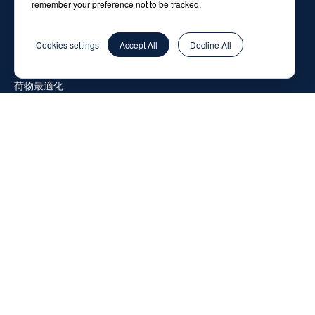
remember your preference not to be tracked.
テクノロジー
ナビゲーションのスマート管理
Cookies settings
Accept All
Decline All
ミッション管理
荷物最適化
通信
メンテナンス
ソリューション
サードパーティ・ロジスティクス
FMCG業界
F&B
捏造
企業情報