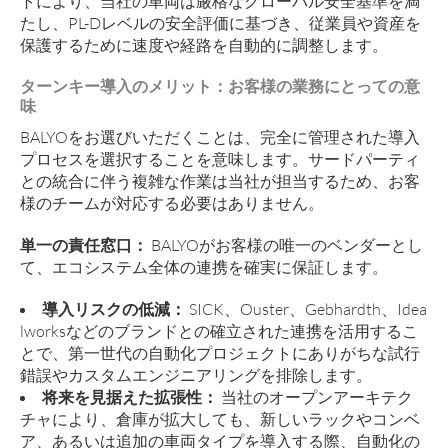
トにより、当社の車両は厳格なグローバル安全基準を満
たし、PL-Dレベルの安全評価に基づき、従業員や資産を
保護するために速度や経路を自動的に調整します。
ターンキー導入のメリット：お客様の業務にとっての意
味
BALYOをお選びいただくことは、完全に管理された導入
プロセスを選択することを意味します。サードパーティ
との統合に伴う複雑な作業は当社が担当するため、お客
様のチームが対応する必要はありません。
単一の責任窓口：
BALYOがお客様の唯一のベンダーとし
て、エコシステム全体の連携を確実に保証します。
導入リスクの低減：
SICK、Ouster、Gebhardth、Idea
lworksなどのブランドとの確立された連携を活用するこ
とで、第一世代の自動化プロジェクトにありがちな試行
錯誤やカスタムエンジニアリングを排除します。
将来を見据えた拡張性：
当社のオープンアーキテク
チャにより、倉庫が拡大しても、新しいラックやコンベ
ア、あるいは追加の車両タイプを導入する際、自動化の