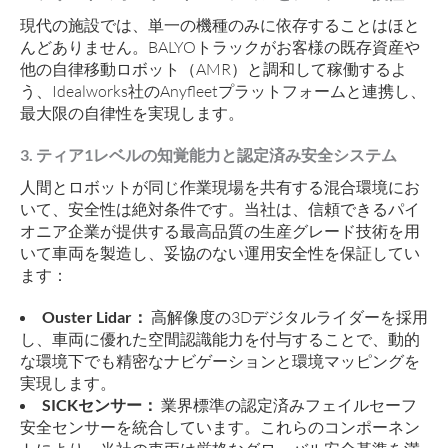
現代の施設では、単一の機種のみに依存することはほと
んどありません。BALYOトラックがお客様の既存資産や
他の自律移動ロボット（AMR）と調和して稼働するよ
う、Idealworks社のAnyfleetプラットフォームと連携し、
最大限の自律性を実現します。
3. ティア1レベルの知覚能力と認定済み安全システム
人間とロボットが同じ作業現場を共有する混合環境にお
いて、安全性は絶対条件です。当社は、信頼できるパイ
オニア企業が提供する最高品質の生産グレード技術を用
いて車両を製造し、妥協のない運用安全性を保証してい
ます：
Ouster Lidar：
高解像度の3Dデジタルライダーを採用
し、車両に優れた空間認識能力を付与することで、動的
な環境下でも精密なナビゲーションと環境マッピングを
実現します。
SICKセンサー：
業界標準の認定済みフェイルセーフ
安全センサーを統合しています。これらのコンポーネン