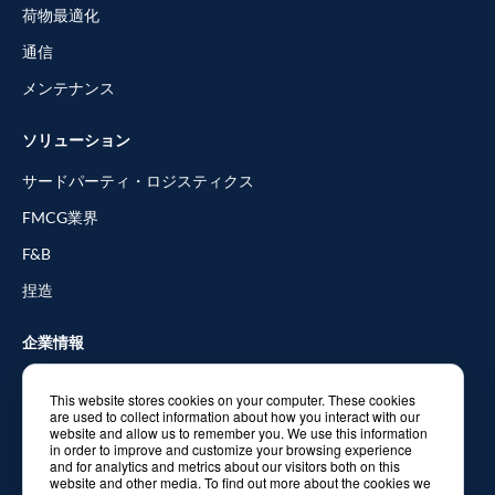
荷物最適化
通信
メンテナンス
ソリューション
サードパーティ・ロジスティクス
FMCG業界
F&B
捏造
企業情報
データシート等
This website stores cookies on your computer. These cookies
are used to collect information about how you interact with our
Partners
website and allow us to remember you. We use this information
in order to improve and customize your browsing experience
ブログ
and for analytics and metrics about our visitors both on this
website and other media. To find out more about the cookies we
お問い合わせ