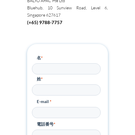
BALYO APAC Pte Ltd
Bluehub, 10 Sunview Road, Level 6,
Singapore 627617
(+65) 9788-7757
名
*
姓
*
E-mail
*
電話番号
*