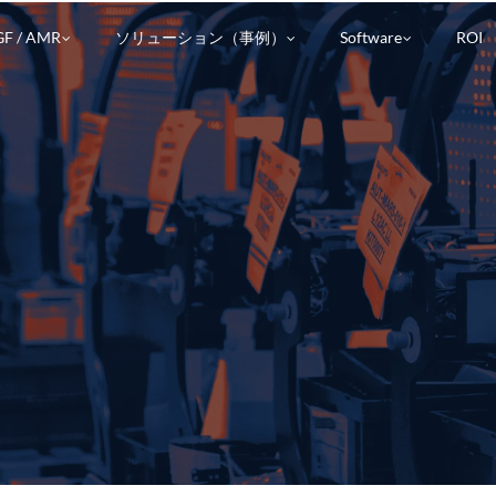
Show submenu for AGF / AMR
Show submenu for 
Show submen
F / AMR
ソリューション（事例）
Software
ROI