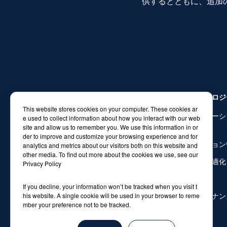
供するとともに、追加
テクノロジ
This website stores cookies on your computer. These cookies ar
ナビゲーシ
e used to collect information about how you interact with our web
site and allow us to remember you. We use this information in or
ト管理
der to improve and customize your browsing experience and for
荷物搬送のための自律ロボット
ミッション
analytics and metrics about our visitors both on this website and
インテリジェントなロボットで、荷物搬送の工程を
other media. To find out more about the cookies we use, see our
自動化し、物流の現場を革新します。
荷物最適化
Privacy Policy
通信
If you decline, your information won’t be tracked when you visit t
his website. A single cookie will be used in your browser to reme
メンテナン
mber your preference not to be tracked.