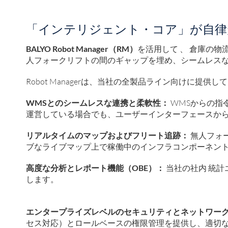
「インテリジェント・コア」が自律
BALYO Robot Manager（RM）
を活用して
、
倉庫の物
人フォークリフトの間のギャップを埋め、シームレス
Robot Managerは、当社の全製品ライン向けに提
WMSとのシームレスな連携と柔軟性：
WMSからの指
運営している場合でも、ユーザーインターフェースか
リアルタイムのマップおよびフリート追跡：
無人フォ
ブなライブマップ上で稼働中のインフラコンポーネン
高度な分析とレポート機能（OBE）：
当社の社内
統計
します。
エンタープライズレベルのセキュリティとネットワー
セス対応）とロールベースの権限管理を提供し、適切