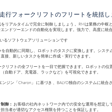
走行フォークリフトのフリートを統括し
流をリアルタイムで完全に制御
しましょう
。RMは業務の中枢
なエンドツーエンドの自動化を実現します。強力で、高度に統
供しているソフトウェアソリューションです
令を自動的に同期し、ロボットのタスクに変換します。システ
ら直接、新しいタスクを簡単に作成・実行できます。
ークリフトの全フリートを一目で把握できます。ロボットの位
ト（自動ドア、充電器、ラックなど）を可視化できます。
エンジン「Charon」
に基づき
、BALYO独自のシステムに統合
ク制御：
お客様の社内ネットワーク内での安全な運用を想定して
な担当者が適切なアクセス権限を持つことを保証します。