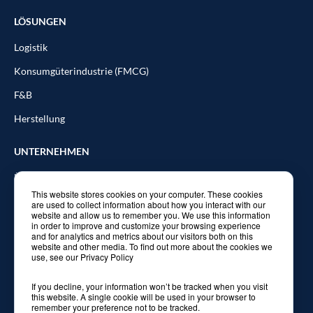
LÖSUNGEN
Logistik
Konsumgüterindustrie (FMCG)
F&B
Herstellung
UNTERNEHMEN
Über uns
This website stores cookies on your computer. These cookies
Partners
are used to collect information about how you interact with our
website and allow us to remember you. We use this information
Blog
in order to improve and customize your browsing experience
and for analytics and metrics about our visitors both on this
website and other media. To find out more about the cookies we
Kontakt
use, see our Privacy Policy
If you decline, your information won’t be tracked when you visit
this website. A single cookie will be used in your browser to
remember your preference not to be tracked.
© 2026 Balyo. Alle Rechte vorbehalten.