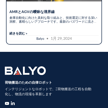
AMRとAGVの曖昧な境界線
倉庫自動化に向けた真剣な取り組みと、技術選定に対する深い
洞察、素晴らしいアプローチです。最新のバズワードに流され
ず、現場の物理的な制約とビジネス要件を冷静に見極めること
こそが、自動化プロジェクトを成功に導く最大の鍵となりま
す。
続きを読む »
• 1月 29, 2024
Balyo
荷物搬送のための自律ロボット
インテリジェントなロボットで、Z荷物搬送の工程を自動
化し、物流の現場を革新します