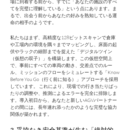
場に到着する前から、すでに「あなたの施設のすべ
てを完璧に理解している」という点にあります。ま
るで、出会う前からあなたの好みを熟知している運
命の相手のようです。
私たちはまず、高精度な128ビットスキャンで倉庫
や工場内の環境を隅々までマッピングし、床面の起
伏やラックの細部までを捉えた「デジタルツイン
（仮想の双子）」を構築します。この仮想空間上
で、事前にすべての車両の動き、交差点でのルー
ル、ミッションのフローをシミュレートする「Know
Before You Go（行く前に知る）」アプローチを採用
しています。 これにより、現場での行き当たりばっ
たりの調整や、推測によるエラーを完全に排除しま
す。導入初日から、あなたと新しいAGVパートナー
との間には、長年連れ添ったかのような完璧な協力
関係が築かれます。
3. 妥協なき安全基準が生む「絶対的