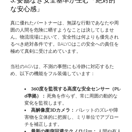
な安心感」
真に優れたパートナーは、無謀な行動であなたや周
囲の人間を危険に晒すようなことは決してしませ
ん。物流現場において、安全性は何よりも優先され
るべき絶対条件です。BALYOはこの安全への責任を
極めて真剣に受け止めています。
当社のAGVは、不測の事態にも冷静に対応するた
め、以下の機能をフル装備しています：
360度を監視する高度な安全センサー（PL-
d準拠）：
死角を作らず、常に周囲の動的な
変化を監視します。
高解像度3Dカメラ：
パレットのズレや障
害物を立体的に把握し、ミリ単位でアプロー
チを補正します。
最新の衝突回避テクノロジー：
人間や有人