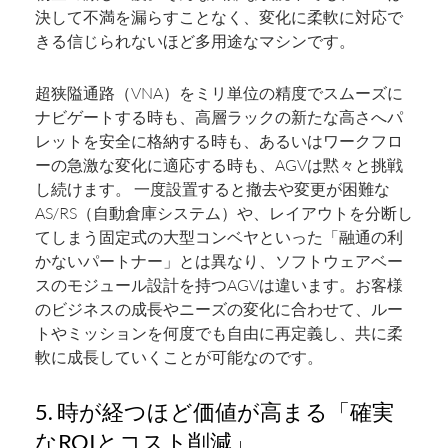
決して不満を漏らすことなく、変化に柔軟に対応で
きる信じられないほど多用途なマシンです。
超狭隘通路（VNA）をミリ単位の精度でスムーズに
ナビゲートする時も、高層ラックの新たな高さへパ
レットを安全に格納する時も、あるいはワークフロ
ーの急激な変化に適応する時も、AGVは黙々と挑戦
し続けます。 一度設置すると撤去や変更が困難な
AS/RS（自動倉庫システム）や、レイアウトを分断し
てしまう固定式の大型コンベヤといった「融通の利
かないパートナー」とは異なり、ソフトウェアベー
スのモジュール設計を持つAGVは違います。お客様
のビジネスの成長やニーズの変化に合わせて、ルー
トやミッションを何度でも自由に再定義し、共に柔
軟に成長していくことが可能なのです。
5. 時が経つほど価値が高まる「確実
なROIとコスト削減」