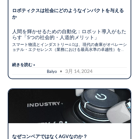
ロボティクスは社会にどのようなインパクトを与える
か
人間を輝かせるための自動化：ロボット導入がもた
らす「5つの社会的・人道的メリット」
スマート物流とインダストリー4.0は、現代の倉庫がオペレーシ
ョナル・エクセレンス（業務における最高水準の卓越性）を達
成するための不可欠な基盤となっています。今日における自動
化は、業務プロセスの「時間削減」「品質向上」「安全確保」
と密接に結びついており、企業の競争力を左右する最大のドラ
続きを読む »
イバーです。
• 3月 14, 2024
Balyo
なぜコンベアではなくAGVなのか？