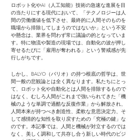
ロボット化やAI（人工知能）技術の急速な進展を目
の当たりにする現代において、「テクノロジーは人
間の労働価値を低下させ、最終的に人間そのものを
職場から排除してしまうのではないか」という不安
や懸念は、業界を問わず常に議論の的となっていま
す。特に物流や製造の現場では、自動化の波が押し
寄せるたびに「雇用が奪われる」という警戒感が先
行しがちです。
しかし、BALYO（バリオ）の持つ根底の哲学は、世
間一般の悲観論とは全く異なります。私たちにとっ
て、ロボット化や自動化とは人間を排除するもので
はなく、むしろ人間がこれまで強いられてきた「機
械のような単調で過酷な反復作業」から解放され、
人間本来が持つべき創造性、柔軟な意思決定力、そ
して感情的な知性を取り戻すための「究極の鍵」な
のです。本記事では、人間と機械が対立するのでは
なく、美しく調和して共存し合う新しい時代のビジ