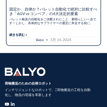
固定か、自律か？パレット自動化で絶対に比較すべ
き「AGV vs コンベア」の4大決定的要素
パレット輸送の自動化をご決断されたこと、素晴らしい一歩で
す！しかし、具体的なサプライヤーの選定に奔走する前に、自
社のオペレーションにとって本当に最適なのは「最新の
AGV（無人搬送車）システム」なのか、それとも従来の「固定
式コンベア」なのかを見極める必要があります。
続きを読む »
• 3月 14, 2024
Balyo
荷物搬送のための自律ロボット
インテリジェントなロボットで、Z荷物搬送の工程を自動
化し、物流の現場を革新します