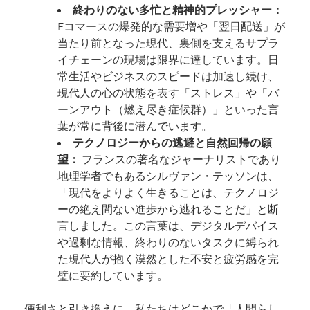
終わりのない多忙と精神的プレッシャー：
Eコマースの爆発的な需要増や「翌日配送」が
当たり前となった現代、裏側を支えるサプラ
イチェーンの現場は限界に達しています。日
常生活やビジネスのスピードは加速し続け、
現代人の心の状態を表す「ストレス」や「バ
ーンアウト（燃え尽き症候群）」といった言
葉が常に背後に潜んでいます。
テクノロジーからの逃避と自然回帰の願
望：
フランスの著名なジャーナリストであり
地理学者でもあるシルヴァン・テッソンは、
「現代をよりよく生きることは、テクノロジ
ーの絶え間ない進歩から逃れることだ」と断
言しました。この言葉は、デジタルデバイス
や過剰な情報、終わりのないタスクに縛られ
た現代人が抱く漠然とした不安と疲労感を完
璧に要約しています。
便利さと引き換えに、私たちはどこかで「人間らし