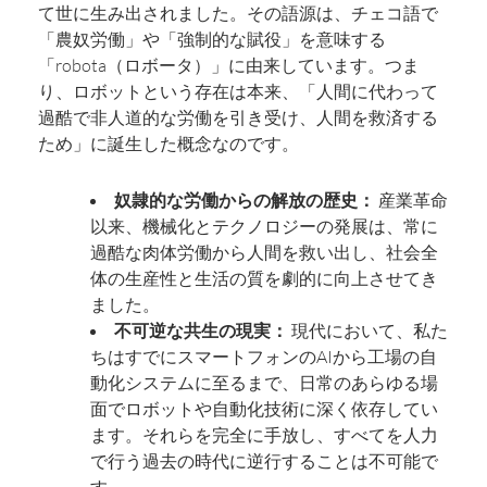
て世に生み出されました。その語源は、チェコ語で
「農奴労働」や「強制的な賦役」を意味する
「robota（ロボータ）」に由来しています。つま
り、ロボットという存在は本来、「人間に代わって
過酷で非人道的な労働を引き受け、人間を救済する
ため」に誕生した概念なのです。
奴隷的な労働からの解放の歴史：
産業革命
以来、機械化とテクノロジーの発展は、常に
過酷な肉体労働から人間を救い出し、社会全
体の生産性と生活の質を劇的に向上させてき
ました。
不可逆な共生の現実：
現代において、私た
ちはすでにスマートフォンのAIから工場の自
動化システムに至るまで、日常のあらゆる場
面でロボットや自動化技術に深く依存してい
ます。それらを完全に手放し、すべてを人力
で行う過去の時代に逆行することは不可能で