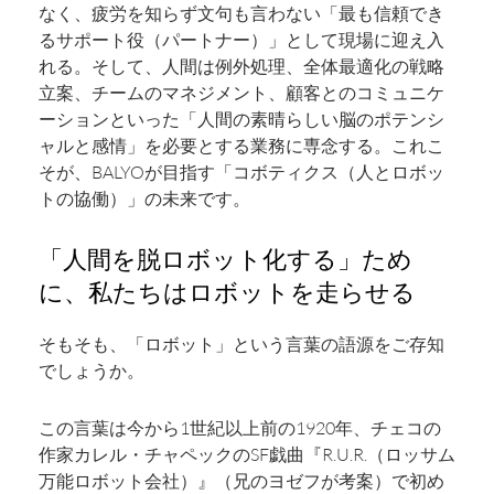
なく、疲労を知らず文句も言わない「最も信頼でき
るサポート役（パートナー）」として現場に迎え入
れる。そして、人間は例外処理、全体最適化の戦略
立案、チームのマネジメント、顧客とのコミュニケ
ーションといった「人間の素晴らしい脳のポテンシ
ャルと感情」を必要とする業務に専念する。これこ
そが、BALYOが目指す「コボティクス（人とロボッ
トの協働）」の未来です。
「人間を脱ロボット化する」ため
に、私たちはロボットを走らせる
そもそも、「ロボット」という言葉の語源をご存知
でしょうか。
この言葉は今から1世紀以上前の1920年、チェコの
作家カレル・チャペックのSF戯曲『R.U.R.（ロッサム
万能ロボット会社）』（兄のヨゼフが考案）で初め