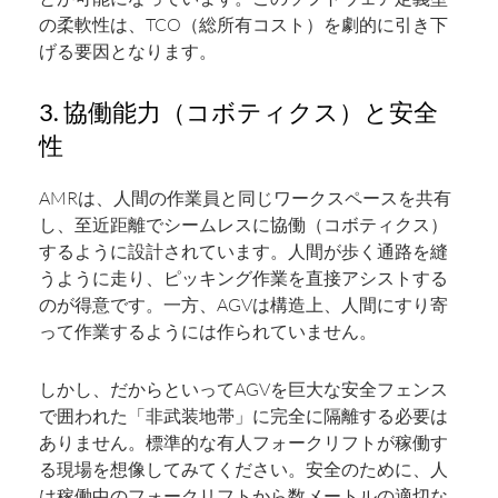
の柔軟性は、TCO（総所有コスト）を劇的に引き下
げる要因となります。
3. 協働能力（コボティクス）と安全
性
AMRは、人間の作業員と同じワークスペースを共有
し、至近距離でシームレスに協働（コボティクス）
するように設計されています。人間が歩く通路を縫
うように走り、ピッキング作業を直接アシストする
のが得意です。一方、AGVは構造上、人間にすり寄
って作業するようには作られていません。
しかし、だからといってAGVを巨大な安全フェンス
で囲われた「非武装地帯」に完全に隔離する必要は
ありません。標準的な有人フォークリフトが稼働す
る現場を想像してみてください。安全のために、人
は稼働中のフォークリフトから数メートルの適切な