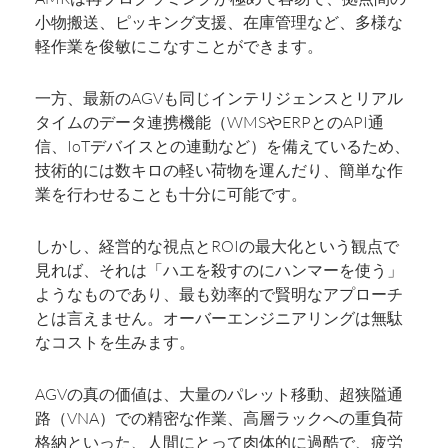
小物搬送、ピッキング支援、在庫管理など、多様な
軽作業を俊敏にこなすことができます。
一方、最新のAGVも同じインテリジェンスとリアル
タイムのデータ連携機能（WMSやERPとのAPI通
信、IoTデバイスとの連動など）を備えているため、
技術的には数キロの軽い荷物を運んだり、簡単な作
業を行わせることも十分に可能です。
しかし、経営的な視点とROIの最大化という観点で
見れば、それは「ハエを殺すのにハンマーを使う」
ようなものであり、最も効率的で賢明なアプローチ
とは言えません。オーバーエンジニアリングは無駄
なコストを生みます。
AGVの真の価値は、大量のパレット移動、超狭隘通
路（VNA）での精密な作業、高層ラックへの重負荷
格納といった、人間にとって肉体的に過酷で、疲労