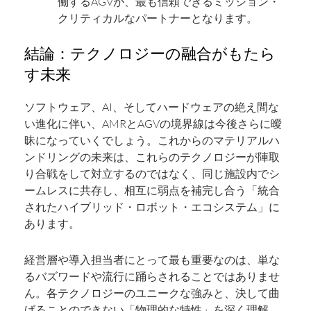
働するAGVが、最も信頼できるミッション・
クリティカルなパートナーとなります。
結論：テクノロジーの融合がもたら
す未来
ソフトウェア、AI、そしてハードウェアの絶え間な
い進化に伴い、AMRとAGVの境界線は今後さらに曖
昧になっていくでしょう。これからのマテリアルハ
ンドリングの未来は、これらのテクノロジーが陣取
り合戦をして対立するのではなく、同じ施設内でシ
ームレスに共存し、相互に弱点を補完し合う「統合
されたハイブリッド・ロボット・エコシステム」に
あります。
経営層や導入担当者にとって最も重要なのは、単な
るバズワードや流行に踊らされることではありませ
ん。各テクノロジーのユニークな強みと、決して曲
げることのできない「物理的な特性」を深く理解