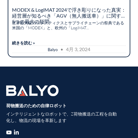
MODEX & LogiMAT 2024で浮き彫りになった真実：
経営層が知るべき「AGV（無人搬送車）」に関する
5つの最大の疑問
世界最大級のロジスティクスとサプライチェーンの祭典である
米国の「MODEX」と、欧州の「LogiMAT...
続きを読む »
• 4月 3, 2024
Balyo
荷物搬送のための自律ロボット
インテリジェントなロボットで、Z荷物搬送の工程を自動
化し、物流の現場を革新します