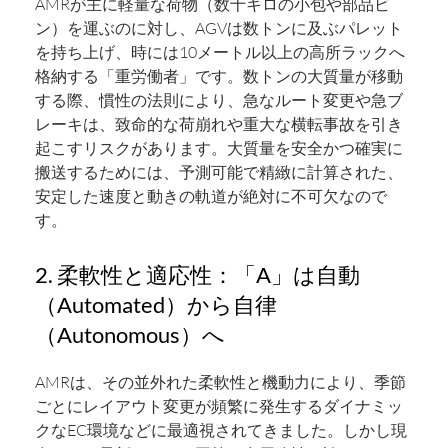
AMRが主に軽量な荷物（数十キロの小包や部品ビ
ン）を運ぶのに対し、AGVは数トンに及ぶパレット
を持ち上げ、時には10メートル以上の高所ラックへ
格納する「重労働者」です。数トンの大質量が移動
する際、慣性の法則により、急なルート変更や急ブ
レーキは、致命的な荷崩れや重大な横転事故を引き
起こすリスクがあります。大質量を安全かつ確実に
搬送するためには、予測可能で精緻に計算された、
安定した速度と動きの軌道が絶対に不可欠なので
す。
2. 柔軟性と適応性：「A」は自動
（Automated）から自律
（Autonomous）へ
AMRは、その並外れた柔軟性と機動力により、季節
ごとにレイアウト変更が頻繁に発生するダイナミッ
クなEC環境などに最適視されてきました。しかし現