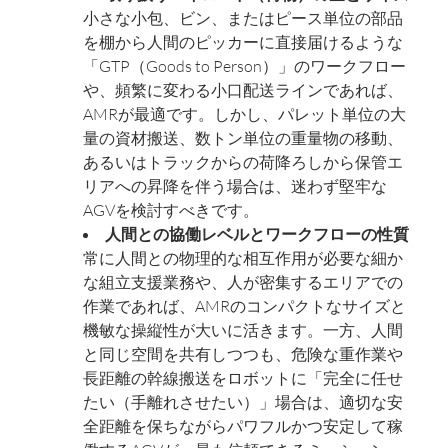
小さな小包、ビン、またはピース単位の部品
を棚から人間のピッカーに直接届けるような
「GTP（Goods to Person）」のワークフロー
や、頻繁に変わる小口配送ラインであれば、
AMRが最適です。しかし、パレット単位の大
量の資材搬送、数トン単位の重量物の移動、
あるいはトラックからの荷降ろしから保管エ
リアへの昇降を伴う場合は、迷わず堅牢な
AGVを検討すべきです。
人間との協働レベルとワークフローの性質
常に人間との物理的な相互作用が必要な細か
な組立支援業務や、人が密集するエリアでの
作業であれば、AMRのコンパクトなサイズと
機敏な操縦性が大いに活きます。一方、人間
と同じ空間を共有しつつも、危険な重作業や
長距離の幹線搬送をロボットに「完全に任せ
たい（手離れさせたい）」場合は、適切な安
全距離を保ちながらパワフルかつ安定して稼