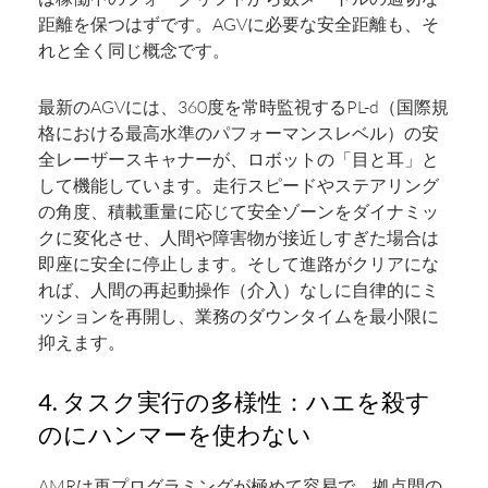
距離を保つはずです。AGVに必要な安全距離も、そ
れと全く同じ概念です。
最新のAGVには、360度を常時監視するPL-d（国際規
格における最高水準のパフォーマンスレベル）の安
全レーザースキャナーが、ロボットの「目と耳」と
して機能しています。走行スピードやステアリング
の角度、積載重量に応じて安全ゾーンをダイナミッ
クに変化させ、人間や障害物が接近しすぎた場合は
即座に安全に停止します。そして進路がクリアにな
れば、人間の再起動操作（介入）なしに自律的にミ
ッションを再開し、業務のダウンタイムを最小限に
抑えます。
4. タスク実行の多様性：ハエを殺す
のにハンマーを使わない
AMRは再プログラミングが極めて容易で、拠点間の