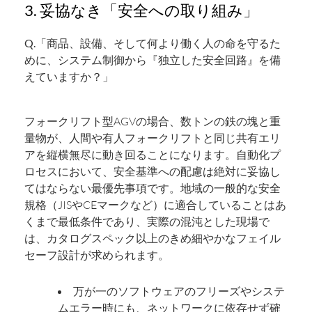
3. 妥協なき「安全への取り組み」
Q.「商品、設備、そして何より働く人の命を守るた
めに、システム制御から『独立した安全回路』を備
えていますか？」
フォークリフト型AGVの場合、数トンの鉄の塊と重
量物が、人間や有人フォークリフトと同じ共有エリ
アを縦横無尽に動き回ることになります。自動化プ
ロセスにおいて、安全基準への配慮は絶対に妥協し
てはならない最優先事項です。地域の一般的な安全
規格（JISやCEマークなど）に適合していることはあ
くまで最低条件であり、実際の混沌とした現場で
は、カタログスペック以上のきめ細やかなフェイル
セーフ設計が求められます。
万が一のソフトウェアのフリーズやシステ
ムエラー時にも、ネットワークに依存せず確