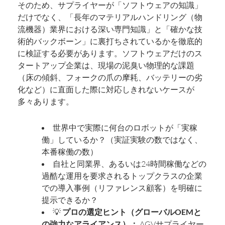
そのため、サプライヤーが「ソフトウェアの知識」
だけでなく、「長年のマテリアルハンドリング（物
流機器）業界における深い専門知識」と「確かな技
術的バックボーン」に裏打ちされているかを徹底的
に検証する必要があります。ソフトウェアだけのス
タートアップ企業は、現場の泥臭い物理的な課題
（床の傾斜、フォークの爪の摩耗、バッテリーの劣
化など）に直面した際に対応しきれないケースが
多々あります。
世界中で実際に何台のロボットが「実稼
働」しているか？（実証実験の数ではなく、
本番稼働の数）
自社と同業界、あるいは24時間稼働などの
過酷な運用を要求されるトップクラスの企業
での導入事例（リファレンス顧客）を明確に
提示できるか？
💡
プロの選定ヒント（グローバルOEMと
の強力なアライアンス）：
AGVサプライヤー