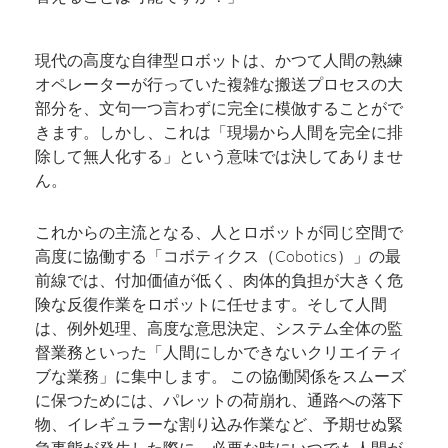
現代の高度な自律型ロボットは、かつて人間の熟練
オペレーターが行っていた複雑な搬送プロセスの大
部分を、文句一つ言わずに完全に模倣することがで
きます。しかし、これは「現場から人間を完全に排
除して無人化する」という意味では決してありませ
ん。
これからの主流となる、人とロボットが同じ空間で
高度に協働する「コボティクス（Cobotics）」の最
前線では、付加価値が低く、肉体的負担が大きく危
険な反復作業をロボットに任せます。そして人間
は、例外処理、高度な意思決定、システム全体の監
督業務といった「人間にしかできないクリエイティ
ブな業務」に集中します。 この協働関係をスムーズ
に保つためには、パレットの荷崩れ、通路への落下
物、イレギュラーな割り込み作業など、予期せぬ緊