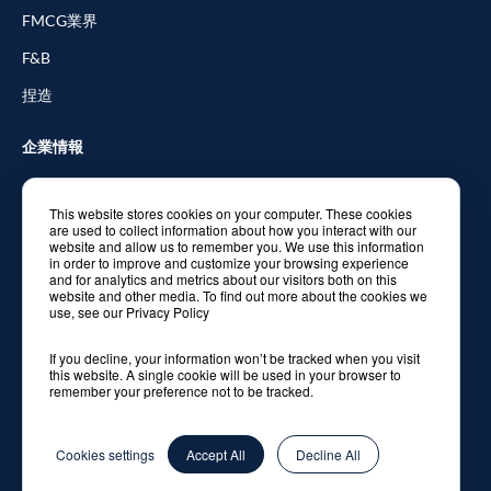
FMCG業界
F&B
捏造
企業情報
データシート等
This website stores cookies on your computer. These cookies
Partners
are used to collect information about how you interact with our
website and allow us to remember you. We use this information
ブログ
in order to improve and customize your browsing experience
and for analytics and metrics about our visitors both on this
website and other media. To find out more about the cookies we
お問い合わせ
use, see our Privacy Policy
If you decline, your information won’t be tracked when you visit
this website. A single cookie will be used in your browser to
remember your preference not to be tracked.
© 2026 Balyo. All rights reserved.
個人情報保護方針
Cookies settings
Accept All
Decline All
法的通知