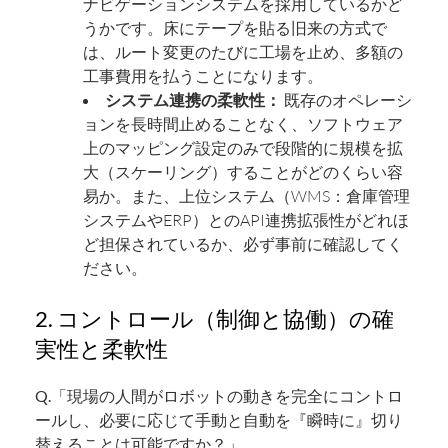
ナビゲーションシステムを採用しているかど
うかです。床にテープを貼る旧来の方式で
は、ルート変更のたびに工場を止め、多額の
工事費用を払うことになります。
システム連携の柔軟性：
既存のオペレーシ
ョンを長時間止めることなく、ソフトウェア
上のマッピング設定のみで段階的に規模を拡
大（スケーリング）することがどのくらい容
易か。また、上位システム（WMS：倉庫管理
システムやERP）とのAPI連携拡張性がどれほ
ど担保されているか、必ず事前に確認してく
ださい。
2. コントロール（制御と協働）の確
実性と柔軟性
Q.「現場の人間がロボットの動きを完全にコントロ
ールし、必要に応じて手動と自動を『瞬時に』切り
替えることは可能ですか？」