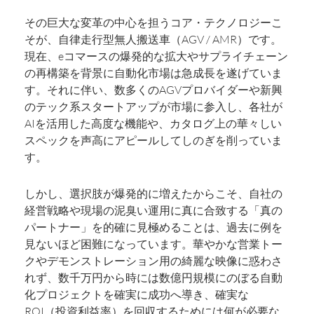
その巨大な変革の中心を担うコア・テクノロジーこ
そが、自律走行型無人搬送車（AGV / AMR）です。
現在、eコマースの爆発的な拡大やサプライチェーン
の再構築を背景に自動化市場は急成長を遂げていま
す。それに伴い、数多くのAGVプロバイダーや新興
のテック系スタートアップが市場に参入し、各社が
AIを活用した高度な機能や、カタログ上の華々しい
スペックを声高にアピールしてしのぎを削っていま
す。
しかし、選択肢が爆発的に増えたからこそ、自社の
経営戦略や現場の泥臭い運用に真に合致する「真の
パートナー」を的確に見極めることは、過去に例を
見ないほど困難になっています。華やかな営業トー
クやデモンストレーション用の綺麗な映像に惑わさ
れず、数千万円から時には数億円規模にのぼる自動
化プロジェクトを確実に成功へ導き、確実な
ROI（投資利益率）を回収するためには何が必要な