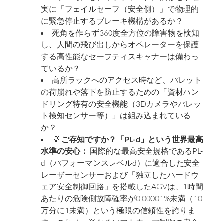
実に「フェイルセーフ（安全側）」で物理的
に緊急停止するブレーキ機構があるか？
死角を作らず360度全方位の障害物を検知
し、人間の飛び出しからオペレーターを保護
する高性能なセーフティスキャナーは備わっ
ているか？
高所ラックへのアクセス時など、パレット
の荷崩れや落下を防止するための「資材ハン
ドリング特有の安全機能（3Dカメラやパレッ
ト検知センサー等）」は組み込まれている
か？
💡
ご存知ですか？「PL-d」という世界最高
水準の安心：
国際的な最高安全規格であるPL-
d（パフォーマンスレベルd）に適合した安全
レーザーセンサーおよび「独立したハードウ
ェア安全制御回路」を搭載したAGVは、1時間
あたりの危険側故障確率が0.00001%未満（10
万分に1未満）という極限の信頼性を誇りま