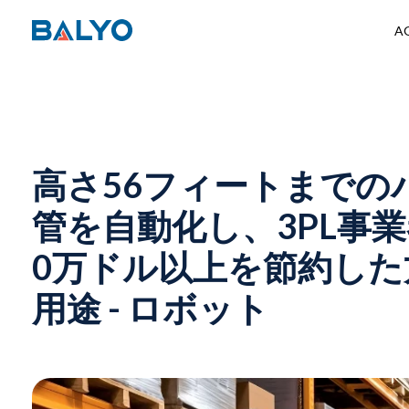
AG
高さ56フィートまでの
管を自動化し、3PL事業
0万ドル以上を節約した方
用途 - ロボット