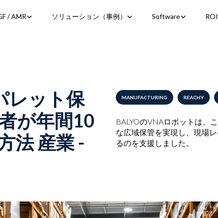
Show submenu for AGF / AMR
Show submenu for 
Show subme
F / AMR
ソリューション（事例）
Software
ROI
パレット保
MANUFACTURING
REACHY
者が年間10
BALYOのVNAロボットは、
な広域保管を実現し、現場レ
法 産業 -
るのを支援しました。