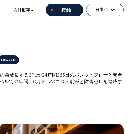
ソリューション（事例）
nu for Software
Show submenu for 会社概要
接触
日本語
会社概要
LOWY CB
この急成長する3PLが24時間365日のパレットフローと安全
ベルでの年間100万ドルのコスト削減と障害ゼロを達成す